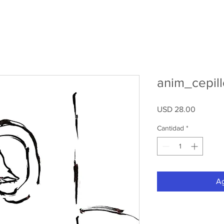
anim_cepil
Precio
USD 28.00
Cantidad
*
Ag