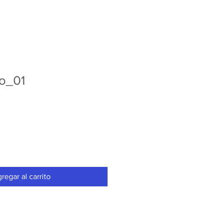
lo_01
regar al carrito